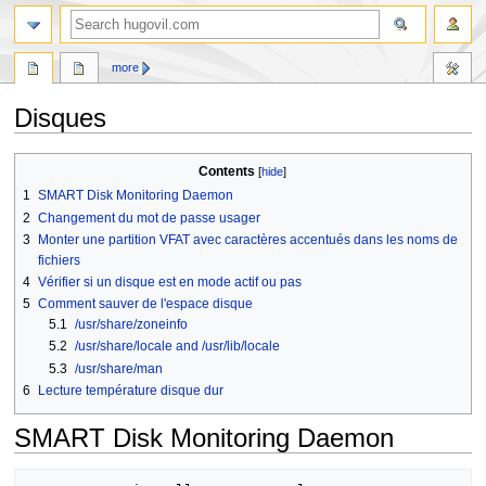
search
more
Disques
Jump
Jump
Contents
to
to
1
SMART Disk Monitoring Daemon
navigation
search
2
Changement du mot de passe usager
3
Monter une partition VFAT avec caractères accentués dans les noms de
fichiers
4
Vérifier si un disque est en mode actif ou pas
5
Comment sauver de l'espace disque
5.1
/usr/share/zoneinfo
5.2
/usr/share/locale and /usr/lib/locale
5.3
/usr/share/man
6
Lecture température disque dur
SMART Disk Monitoring Daemon