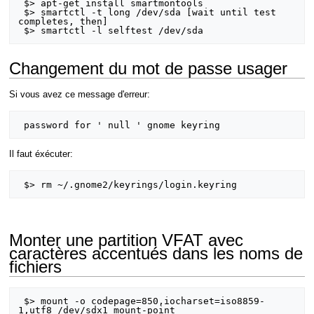
 $> apt-get install smartmontools

 $> smartctl -t long /dev/sda [wait until test 
completes, then]

Changement du mot de passe usager
Si vous avez ce message d'erreur:
Il faut éxécuter:
Monter une partition VFAT avec
caractères accentués dans les noms de
fichiers
 $> mount -o codepage=850,iocharset=iso8859-