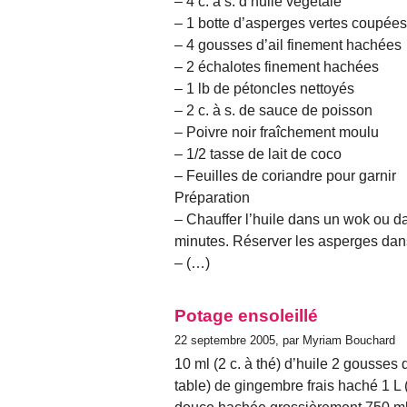
– 4 c. à s. d’huile végétale
– 1 botte d’asperges vertes coupée
– 4 gousses d’ail finement hachées
– 2 échalotes finement hachées
– 1 lb de pétoncles nettoyés
– 2 c. à s. de sauce de poisson
– Poivre noir fraîchement moulu
– 1/2 tasse de lait de coco
– Feuilles de coriandre pour garnir
Préparation
– Chauffer l’huile dans un wok ou da
minutes. Réserver les asperges dans
– (…)
Potage ensoleillé
22 septembre 2005, par Myriam Bouchard
10 ml (2 c. à thé) d’huile 2 gousses
table) de gingembre frais haché 1 L 