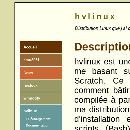
hvlinux
Distribution Linux que j'ai
Descriptio
Accueil
hvlinux est une
emu8051
me basant su
fwcrv
Scratch. Ce 
hvclock
comment bâtir 
compilée à part
wmnotify
ma distributio
hvlinux
d'installation
Téléchargement
Documentation
scripts (Bash