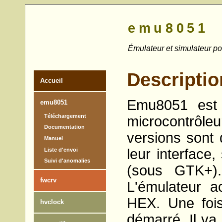
emu8051
Émulateur et simulateur p
Descriptio
Accueil
Emu8051 est 
emu8051
Téléchargement
microcontrôle
Documentation
versions sont 
Manuel
leur interface
Liste d'envoi
Suivi d'anomalies
(sous GTK+).
fwcrv
L'émulateur ac
HEX. Une foi
hvclock
démarré. Il va 