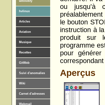
wmnotify
ou jusqu'à c
hvlinux
préalablement d
le bouton STOP
Articles
instruction à la
Aviation
produit sur 
Musique
programme est é
pour générer
Recettes
correspondant 
GitWeb
Aperçus
Suivi d'anomalies
Wiki
Carnet d'adresses
Webmail